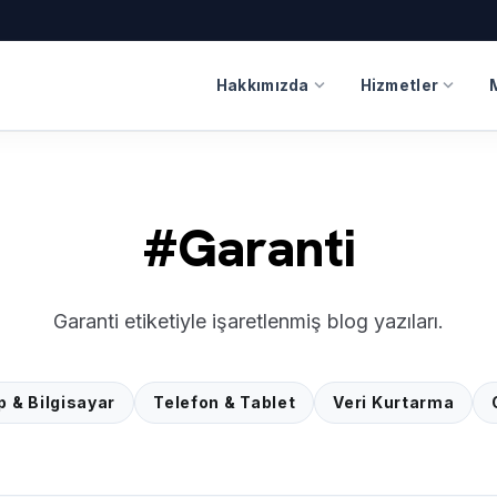
expand_more
expand_more
Hakkımızda
Hizmetler
#Garanti
Garanti etiketiyle işaretlenmiş blog yazıları.
p & Bilgisayar
Telefon & Tablet
Veri Kurtarma