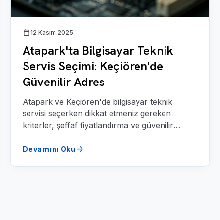
calendar_today
12 Kasım 2025
Atapark'ta Bilgisayar Teknik
Servis Seçimi: Keçiören'de
Güvenilir Adres
Atapark ve Keçiören'de bilgisayar teknik
servisi seçerken dikkat etmeniz gereken
kriterler, şeffaf fiyatlandırma ve güvenilir
onarım süreci.
arrow_forward
Devamını Oku