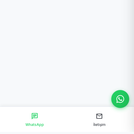
chat
mail
WhatsApp
İletişim