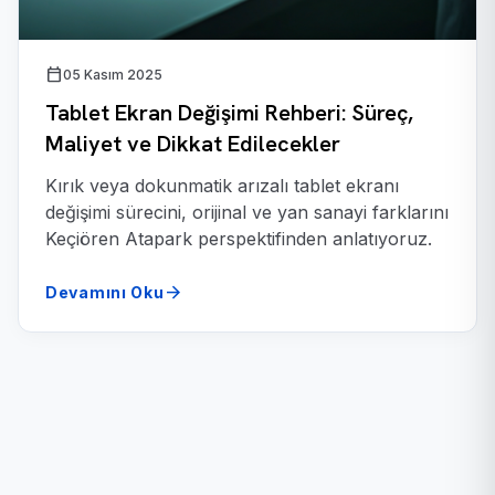
calendar_today
05 Kasım 2025
Tablet Ekran Değişimi Rehberi: Süreç,
Maliyet ve Dikkat Edilecekler
Kırık veya dokunmatik arızalı tablet ekranı
değişimi sürecini, orijinal ve yan sanayi farklarını
Keçiören Atapark perspektifinden anlatıyoruz.
arrow_forward
Devamını Oku