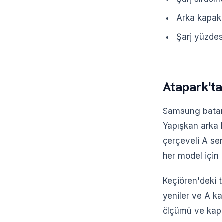
Arka kapak
Şarj yüzdes
Atapark'ta
Samsung batary
Yapışkan arka k
çerçeveli A ser
her model için 
Keçiören'deki t
yeniler ve A kal
ölçümü ve kapas