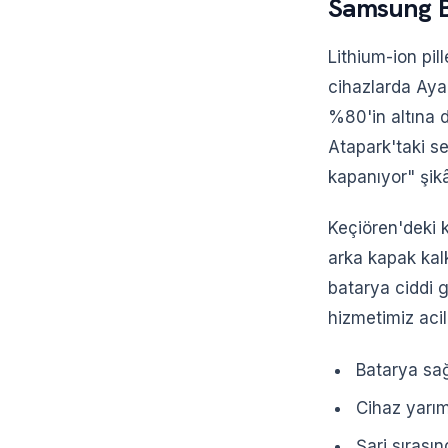
Samsung B
Lithium-ion pil
cihazlarda Ayar
%80'in altına d
Atapark'taki s
kapanıyor" şikây
Keçiören'deki k
arka kapak kal
batarya ciddi gü
hizmetimiz aci
Batarya sa
Cihaz yarı
Şarj sırası