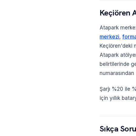
Keçiören 
Atapark merkez
merkezi
,
form
Keçiören'deki m
Atapark atölyem
belirtilerinde
numarasından b
Şarjı %20 ile 
için yıllık batar
Sıkça Soru