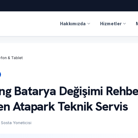
expand_more
expand_more
Hakkımızda
Hizmetler
fon & Tablet
g Batarya Değişimi Rehber
en Atapark Teknik Servis
on
Sosta Yoneticisi