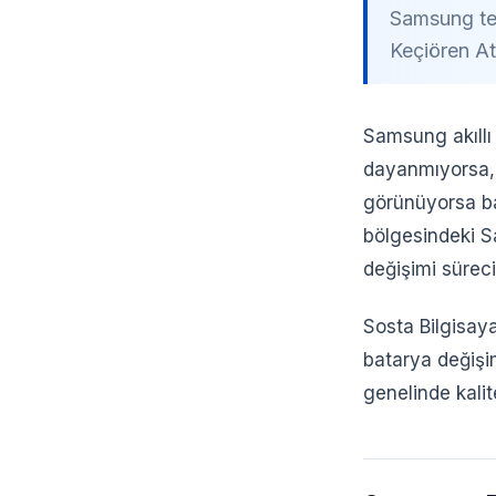
Samsung tel
Keçiören At
Samsung akıllı
dayanmıyorsa,
görünüyorsa ba
bölgesindeki Sa
değişimi süreci
Sosta Bilgisay
batarya değişi
genelinde kalit