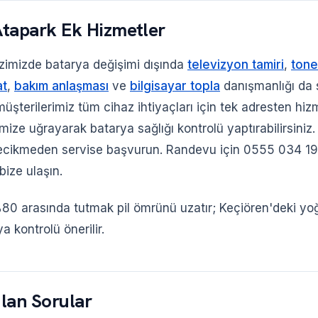
Atapark Ek Hizmetler
imizde batarya değişimi dışında
televizyon tamiri
,
tone
at
,
bakım anlaşması
ve
bilgisayar topla
danışmanlığı da 
üşterilerimiz tüm cihaz ihtiyaçları için tek adresten hizme
ize uğrayarak batarya sağlığı kontrolü yaptırabilirsiniz
 gecikmeden servise başvurun. Randevu için 0555 034 1
ize ulaşın.
%80 arasında tutmak pil ömrünü uzatır; Keçiören'deki yoğ
ya kontrolü önerilir.
lan Sorular