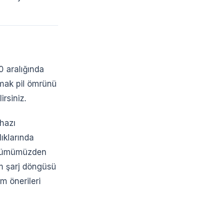
0 aralığında
anmak pil ömrünü
irsiniz.
hazı
ıklarında
ümümüzden
am şarj döngüsü
ım önerileri