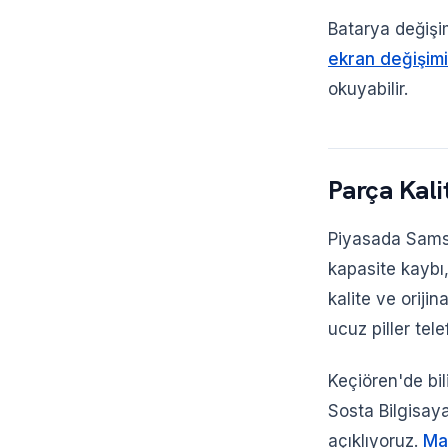
Batarya değişim
ekran değişimi
okuyabilir.
Parça Kali
Piyasada Samsu
kapasite kaybı,
kalite ve oriji
ucuz piller tele
Keçiören'de bili
Sosta Bilgisaya
açıklıyoruz.
Ma