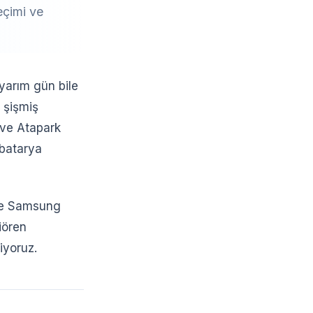
eçimi ve
yarım gün bile
 şişmiş
 ve Atapark
 batarya
nde Samsung
iören
iyoruz.