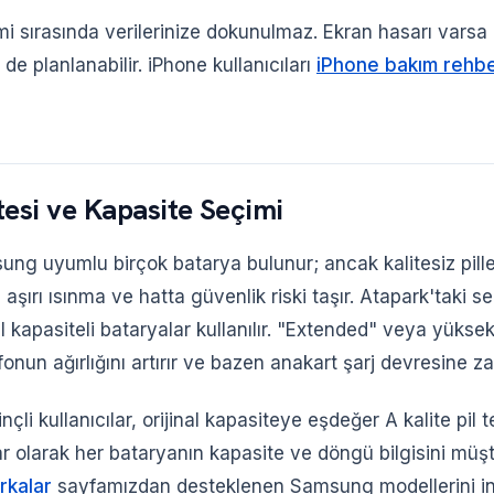
i sırasında verilerinize dokunulmaz. Ekran hasarı varsa 
de planlanabilir. iPhone kullanıcıları
iPhone bakım rehbe
tesi ve Kapasite Seçimi
ng uyumlu birçok batarya bulunur; ancak kalitesiz pill
 aşırı ısınma ve hatta güvenlik riski taşır. Atapark'taki s
nal kapasiteli bataryalar kullanılır. "Extended" veya yüksek
fonun ağırlığını artırır ve bazen anakart şarj devresine zar
nçli kullanıcılar, orijinal kapasiteye eşdeğer A kalite pil t
r olarak her bataryanın kapasite ve döngü bilgisini müşt
rkalar
sayfamızdan desteklenen Samsung modellerini in