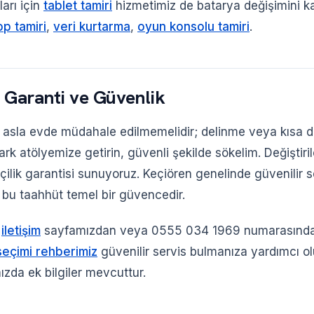
ları için
tablet tamiri
hizmetimiz de batarya değişimini ka
op tamiri
,
veri kurtarma
,
oyun konsolu tamiri
.
 Garanti ve Güvenlik
 asla evde müdahale edilmemelidir; delinme veya kısa 
apark atölyemize getirin, güvenli şekilde sökelim. Değiştiri
çilik garantisi sunuyoruz. Keçiören genelinde güvenilir 
in bu taahhüt temel bir güvencedir.
n
iletişim
sayfamızdan veya 0555 034 1969 numarasından
seçimi rehberimiz
güvenilir servis bulmanıza yardımcı ol
ızda ek bilgiler mevcuttur.