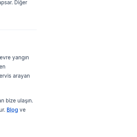
psar. Diğer
devre yangın
len
servis arayan
 bize ulaşın.
ur.
Blog
ve