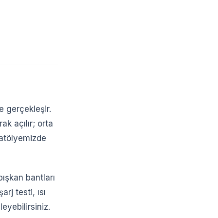
 gerçekleşir.
ak açılır; orta
 atölyemizde
pışkan bantları
rj testi, ısı
eyebilirsiniz.