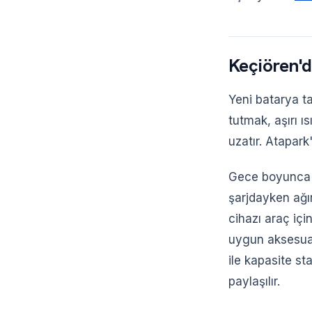
Keçiören'
Yeni batarya ta
tutmak, aşırı ı
uzatır. Atapark
Gece boyunca %
şarjdayken ağır
cihazı araç içi
uygun aksesuar
ile kapasite st
paylaşılır.