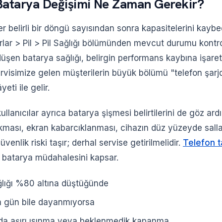
atarya Değişimi Ne Zaman Gerekir?
ler belirli bir döngü sayısından sonra kapasitelerini kay
lar > Pil > Pil Sağlığı bölümünden mevcut durumu kontrol
üşen batarya sağlığı, belirgin performans kaybına işaret
ervisimize gelen müşterilerin büyük bölümü "telefon şarj
eti ile gelir.
ullanıcılar ayrıca batarya şişmesi belirtilerini de göz ard
kması, ekran kabarcıklanması, cihazın düz yüzeyde sall
venlik riski taşır; derhal servise getirilmelidir.
Telefon t
l batarya müdahalesini kapsar.
ğlığı %80 altına düştüğünde
m gün bile dayanmıyorsa
nda aşırı ısınma veya beklenmedik kapanma