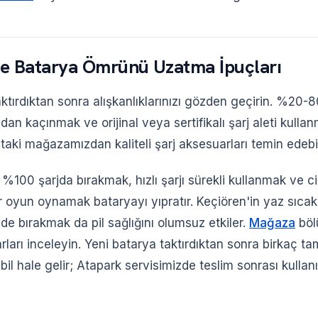
de Batarya Ömrünü Uzatma İpuçları
ktırdıktan sonra alışkanlıklarınızı gözden geçirin. %20-8
sıdan kaçınmak ve orijinal veya sertifikalı şarj aleti kull
'taki mağazamızdan kaliteli şarj aksesuarları temin edebil
100 şarjda bırakmak, hızlı şarjı sürekli kullanmak ve ci
 oyun oynamak bataryayı yıpratır. Keçiören'in yaz sıcakl
nde bırakmak da pil sağlığını olumsuz etkiler.
Mağaza
böl
ları inceleyin. Yeni batarya taktırdıktan sonra birkaç t
abil hale gelir; Atapark servisimizde teslim sonrası kullan