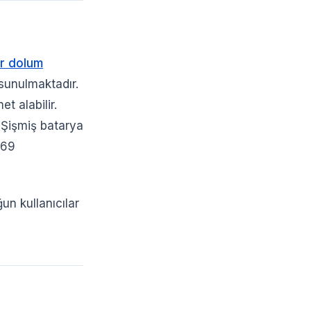
r dolum
sunulmaktadır.
t alabilir.
. Şişmiş batarya
969
un kullanıcılar