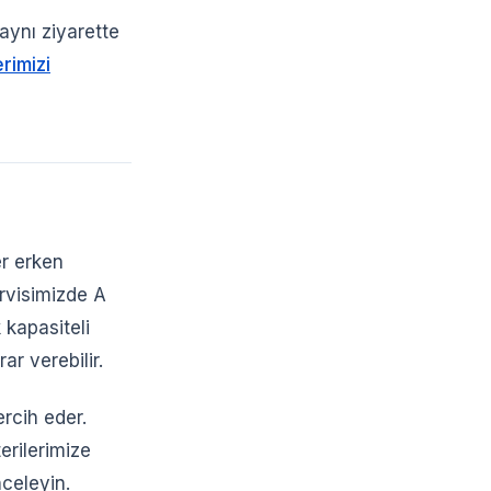
aynı ziyarette
rimizi
er erken
ervisimizde A
 kapasiteli
ar verebilir.
ercih eder.
erilerimize
celeyin.