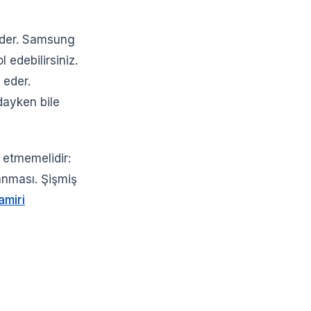
beder. Samsung
 edebilirsiniz.
 eder.
dayken bile
ı etmemelidir:
anması. Şişmiş
amiri