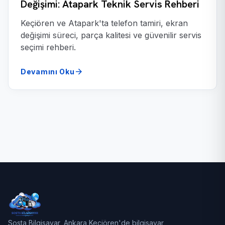
Değişimi: Atapark Teknik Servis Rehberi
Keçiören ve Atapark'ta telefon tamiri, ekran
değişimi süreci, parça kalitesi ve güvenilir servis
seçimi rehberi.
arrow_forward
Devamını Oku
Sosta Bilgisayar, Ankara Keçiören'de bilgisayar,