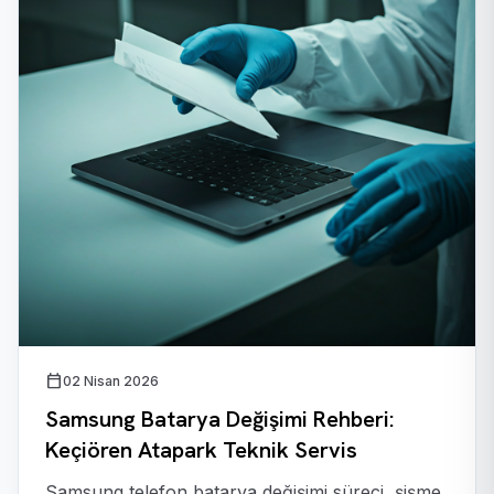
calendar_today
02 Nisan 2026
Samsung Batarya Değişimi Rehberi:
Keçiören Atapark Teknik Servis
Samsung telefon batarya değişimi süreci, şişme