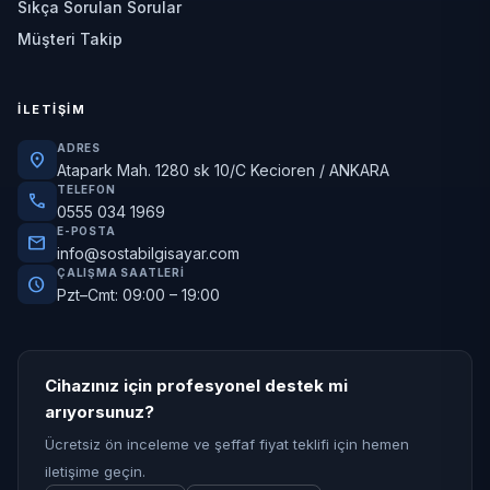
Sıkça Sorulan Sorular
Müşteri Takip
İLETIŞIM
ADRES
location_on
Atapark Mah. 1280 sk 10/C Kecioren / ANKARA
TELEFON
call
0555 034 1969
E-POSTA
mail
info@sostabilgisayar.com
ÇALIŞMA SAATLERI
schedule
Pzt–Cmt: 09:00 – 19:00
Cihazınız için profesyonel destek mi
arıyorsunuz?
Ücretsiz ön inceleme ve şeffaf fiyat teklifi için hemen
iletişime geçin.