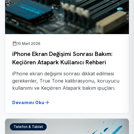
calendar_today
10 Mart 2026
iPhone Ekran Değişimi Sonrası Bakım:
Keçiören Atapark Kullanıcı Rehberi
iPhone ekran değişimi sonrası dikkat edilmesi
gerekenler, True Tone kalibrasyonu, koruyucu
kullanımı ve Keçiören Atapark bakım ipuçları.
arrow_forward
Devamını Oku
Telefon & Tablet